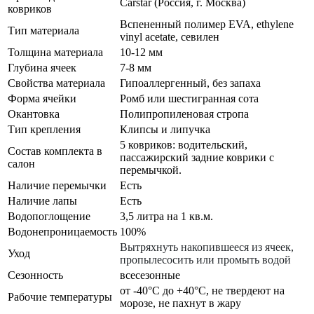
Carstar (Россия, г. Москва)
ковриков
Вспененный полимер EVA, ethylene
Тип материала
vinyl acetate, севилен
Толщина материала
10-12 мм
Глубина ячеек
7-8 мм
Свойства материала
Гипоаллергенный, без запаха
Форма ячейки
Ромб или шестигранная сота
Окантовка
Полипропиленовая стропа
Тип крепления
Клипсы и липучка
5 ковриков: водительский,
Состав комплекта в
пассажирский задние коврики с
салон
перемычкой.
Наличие перемычки
Есть
Наличие лапы
Есть
Водопоглощение
3,5 литра на 1 кв.м.
Водонепроницаемость
100%
Вытряхнуть накопившееся из ячеек,
Уход
пропылесосить или промыть водой
Сезонность
всесезонные
от -40°С до +40°С, не твердеют на
Рабочие температуры
морозе, не пахнут в жару