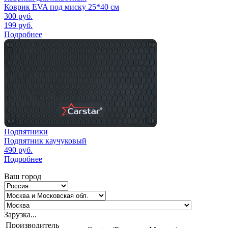
Коврик EVA под миску 25*40 см
300
руб.
199
руб.
Подробнее
Подпятники
Подпятник каучуковый
490
руб.
Подробнее
Ваш город
Зарузка...
Производитель