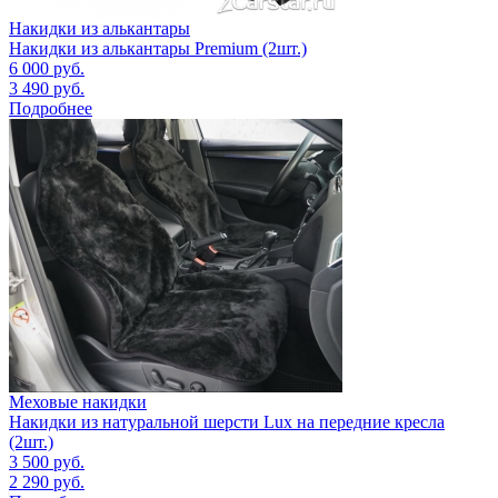
Накидки из алькантары
Накидки из алькантары Premium (2шт.)
6 000
руб.
3 490
руб.
Подробнее
Меховые накидки
Накидки из натуральной шерсти Lux на передние кресла
(2шт.)
3 500
руб.
2 290
руб.