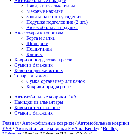
Автомобильные накидки
Накидки из алькантары
Меховые накидки
Защита на спинку сидения
Подушка подголовник (2 шт.)
Автомобильная подушка
Аксессуары к коврикам
Борта и лапка
Шильдики
Подпятники
Клипсы
Коврики под детское кресло
Сумки в багажник
Коврики для животных
Товары для дома
Сумка-органайзер для банок
Коврики придверные
Автомобильные коврики EVA
Накидки из алькантары
Коврики текстильные
Сумки в багажник
Главная
/
Автомобильные коврики
/
Автомобильные коврики
EVA
/
Автомобильные коврики EVA на Bentley
/
Bentley
Mulsanne
/ Bentley Mulsanne II Long (2010->)