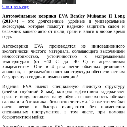
Смотреть еще
Автомобильные коврики EVA Bentley Mulsanne II Long
(2010->)
– это долговечные, удобные и универсальные
аксессуары, которые помогут надежно защитить салон и
багажник вашего авто от пыли, грязи и влаги в любое время
года.
Автоковрики EVA производятся из инновационного
экологически чистого материала, обладающего высочайшей
износостойкостью, устойчивостью к экстремальным
температурам (от +40 С до -40 С) и агрессивным
химреагентам. Они в 4 раза легче обычных резиновых
аналогов, а чрезвычайно плотная структура обеспечивает им
безупречную гидро- и шумоизоляцию!
Изделия EVA имеют специальную ячеистую структуру
(ячейки глубиной 8 мм), которая эффективно задерживает
грязь и воду, оставляя вашу обувь и поверхность обивки
салона или багажника абсолютно чистыми. Также эти ячейки
очень легко и быстро очищаются без применения
специальных инструментов, в том числе, при помощи
бесконтактной мойки.
Автомобильные коврики EVA прекрасно подходят для всех